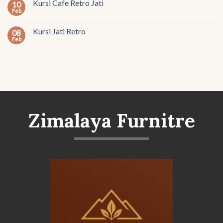
Kursi Cafe Retro Jati
10
Feb
Kursi Jati Retro
08
Feb
Zimalaya Furnitre