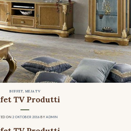
BUFFET
,
MEJA TV
fet TV Produtti
TED ON
2 OKTOBER 2016
BY
ADMIN
fet TV Produtti