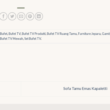
d
Bufet
,
Bufet TV
,
Bufet TV Produtti
,
Bufet TV Ruang Tamu
,
Furniture Jepara
,
Gamb
Bufet TV Mewah
,
Set Bufet TV
.
Sofa Tamu Emas Kapaletti