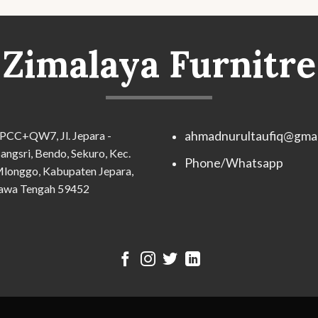
Zimalaya Furnitre
PCC+QW7, Jl. Jepara -
ahmadnurultaufiq@gmai
angsri, Bendo, Sekuro, Kec.
Phone/Whatsapp
longgo, Kabupaten Jepara,
awa Tengah 59452