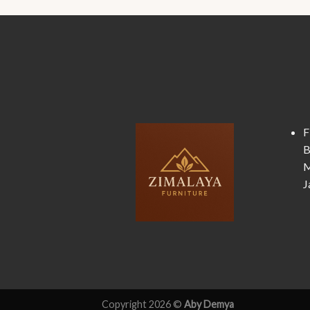
F
B
M
J
Copyright 2026 ©
Aby Demya