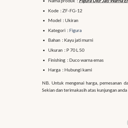
Nama produk :
Figura Ukir Jati Warna 
Kode : ZF-FG-12
Model : Ukiran
Kategori :
Figura
Bahan : Kayu jati murni
Ukuran : P 70 L 50
Finishing : Duco warna emas
Harga : Hubungi kami
NB. Untuk mengenai harga, pemesanan dan
Sekian dan terimakasih atas kunjungan anda