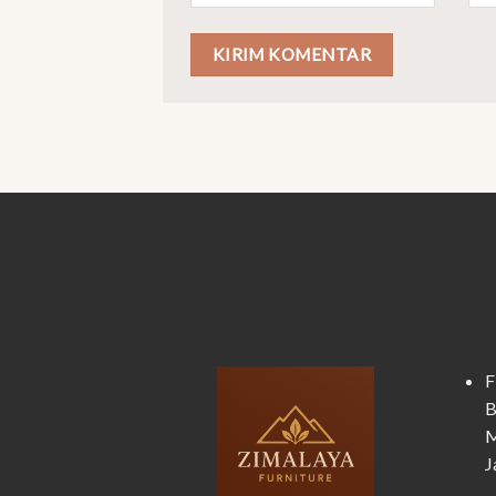
F
B
M
J