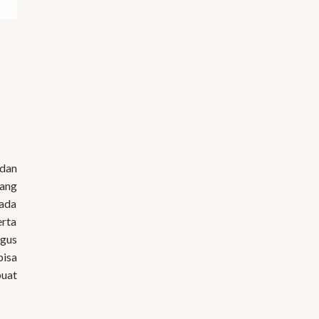
 dan
ang
pada
erta
agus
bisa
buat