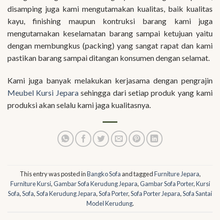
disamping juga kami mengutamakan kualitas, baik kualitas
kayu, finishing maupun kontruksi barang kami juga
mengutamakan keselamatan barang sampai ketujuan yaitu
dengan membungkus (packing) yang sangat rapat dan kami
pastikan barang sampai ditangan konsumen dengan selamat.
Kami juga banyak melakukan kerjasama dengan pengrajin
Meubel Kursi Jepara
sehingga dari setiap produk yang kami
produksi akan selalu kami jaga kualitasnya.
This entry was posted in
Bangko Sofa
and tagged
Furniture Jepara
,
Furniture Kursi
,
Gambar Sofa Kerudung Jepara
,
Gambar Sofa Porter
,
Kursi
Sofa
,
Sofa
,
Sofa Kerudung Jepara
,
Sofa Porter
,
Sofa Porter Jepara
,
Sofa Santai
Model Kerudung
.