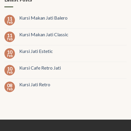
Kursi Makan Jati Balero
11
Feb
Kursi Makan Jati Classic
11
Feb
Kursi Jati Estetic
10
Feb
Kursi Cafe Retro Jati
10
Feb
Kursi Jati Retro
08
Feb