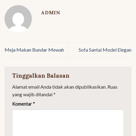
ADMIN
Meja Makan Bundar Mewah
Sofa Santai Model Elegan
Tinggalkan Balasan
Alamat email Anda tidak akan dipublikasikan.
Ruas
yang wajib ditandai
*
Komentar
*