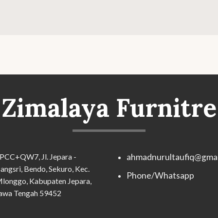
Zimalaya Furnitre
PCC+QW7, Jl. Jepara -
ahmadnurultaufiq@gmai
angsri, Bendo, Sekuro, Kec.
Phone/Whatsapp
longgo, Kabupaten Jepara,
awa Tengah 59452