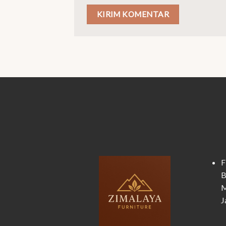
F
B
M
J