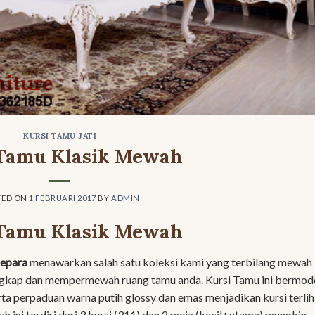
KURSI TAMU JATI
 Tamu Klasik Mewah
TED ON
1 FEBRUARI 2017
BY
ADMIN
 Tamu Klasik Mewah
Jepara
menawarkan salah satu koleksi kami yang terbilang mewah
kap dan mempermewah ruang tamu anda. Kursi Tamu ini bermod
rta perpaduan warna putih glossy dan emas menjadikan kursi terlih
ah
ini terdiri dari 3 kursi (311) dan 2 meja (kecil+utama) mungkin