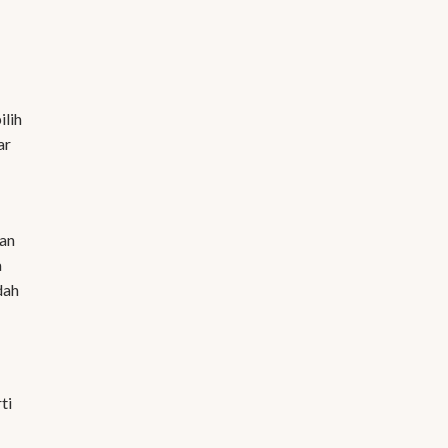
ilih
ar
dan
a
dah
ti