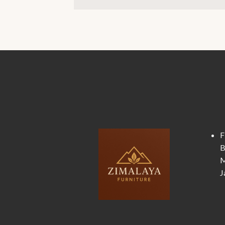
F
B
M
J