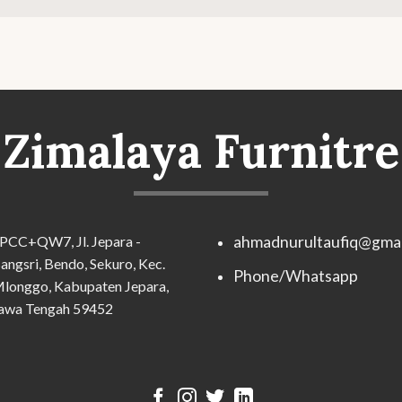
Zimalaya Furnitre
PCC+QW7, Jl. Jepara -
ahmadnurultaufiq@gmai
angsri, Bendo, Sekuro, Kec.
Phone/Whatsapp
longgo, Kabupaten Jepara,
awa Tengah 59452