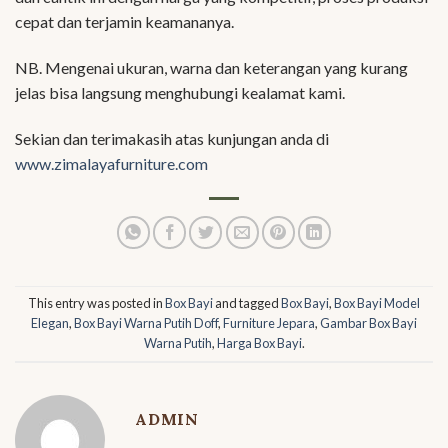
cepat dan terjamin keamananya.
NB. Mengenai ukuran, warna dan keterangan yang kurang
jelas bisa langsung menghubungi kealamat kami.
Sekian dan terimakasih atas kunjungan anda di
www.zimalayafurniture.com
This entry was posted in
Box Bayi
and tagged
Box Bayi
,
Box Bayi Model
Elegan
,
Box Bayi Warna Putih Doff
,
Furniture Jepara
,
Gambar Box Bayi
Warna Putih
,
Harga Box Bayi
.
ADMIN