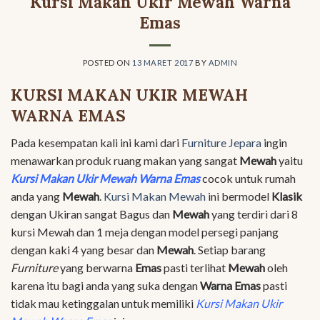
Kursi Makan Ukir Mewah Warna
Emas
POSTED ON
13 MARET 2017
BY
ADMIN
KURSI MAKAN UKIR MEWAH
WARNA EMAS
Pada kesempatan kali ini kami dari
Furniture Jepara
ingin
menawarkan produk ruang makan yang sangat
Mewah
yaitu
Kursi Makan Ukir Mewah Warna Emas
cocok untuk rumah
anda yang
Mewah
.
Kursi Makan Mewah
ini bermodel
Klasik
dengan Ukiran sangat Bagus dan
Mewah
yang terdiri dari 8
kursi Mewah dan 1 meja dengan model persegi panjang
dengan kaki 4 yang besar dan
Mewah
. Setiap barang
Furniture
yang berwarna
Emas
pasti terlihat
Mewah
oleh
karena itu bagi anda yang suka dengan
Warna Emas
pasti
tidak mau ketinggalan untuk memiliki
Kursi Makan Ukir