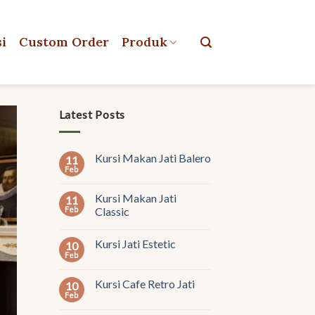
si
Custom Order
Produk
Latest Posts
Kursi Makan Jati Balero
11
Feb
Kursi Makan Jati
11
Feb
Classic
Kursi Jati Estetic
10
Feb
Kursi Cafe Retro Jati
10
Feb