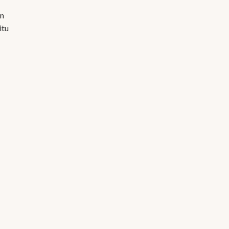
an
itu