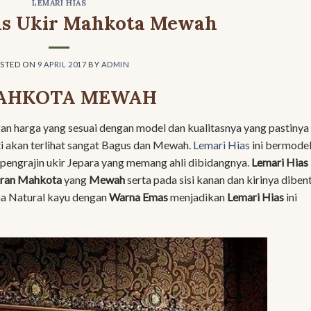
LEMARI HIAS
as Ukir Mahkota Mewah
STED ON
9 APRIL 2017
BY
ADMIN
MAHKOTA MEWAH
n harga yang sesuai dengan model dan kualitasnya yang pastinya
i akan terlihat sangat Bagus dan Mewah.
Lemari Hias
ini bermode
 pengrajin ukir Jepara yang memang ahli dibidangnya.
Lemari Hias
ran Mahkota
yang
Mewah
serta pada sisi kanan dan kirinya diben
na Natural kayu dengan
Warna Emas
menjadikan
Lemari Hias
ini