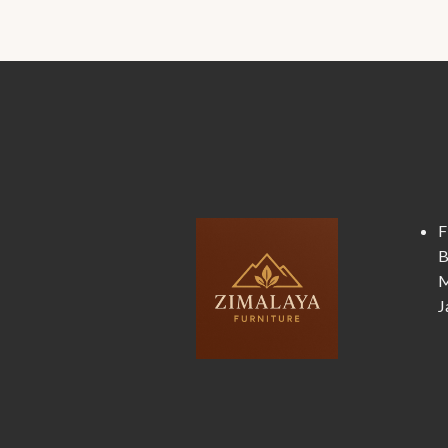
F
B
M
J