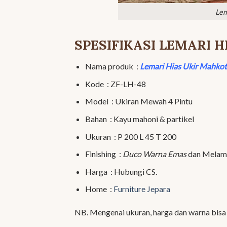
Lem
SPESIFIKASI LEMARI
Nama produk :
Lemari Hias Ukir Mahk
Kode : ZF-LH-48
Model : Ukiran Mewah 4 Pintu
Bahan : Kayu mahoni & partikel
Ukuran : P 200 L 45 T 200
Finishing :
Duco Warna Emas
dan Melami
Harga : Hubungi CS.
Home :
Furniture Jepara
NB. Mengenai ukuran, harga dan warna bis