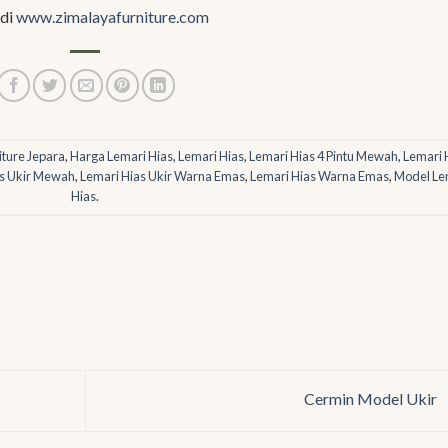
 di
www.zimalayafurniture.com
iture Jepara
,
Harga Lemari Hias
,
Lemari Hias
,
Lemari Hias 4 Pintu Mewah
,
Lemari 
as Ukir Mewah
,
Lemari Hias Ukir Warna Emas
,
Lemari Hias Warna Emas
,
Model Le
Hias
.
Cermin Model Ukir