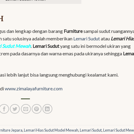
H
Bagus dan lengkap dengan barang
Furniture
sampai sudut ruanganny
lah satu solusinya adalah memberikan
Lemari Sudut
atau
Lemari Hia
i Sudut Mewah
.
Lemari Sudut
yang satu ini bermodel ukiran yang
a crem pada dasarnya dan warna emas pada ukiranya sehingga
Lema
si lebih lanjut bisa langsung menghubungi kealamat kami.
 di
www.zimalayafurniture.com
rniture Jepara
,
Lemari Hias Sudut Model Mewah
,
Lemari Sudut
,
Lemari Sudut Me