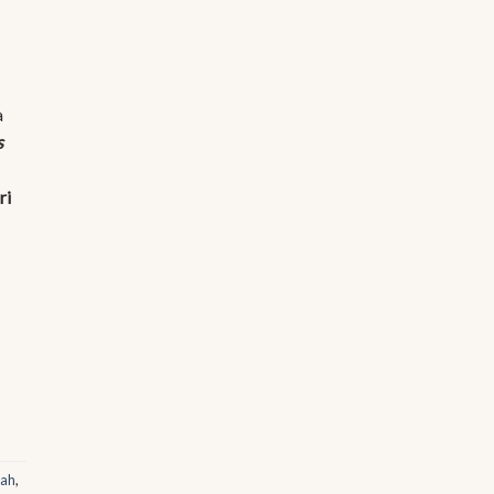
a
s
ri
wah
,