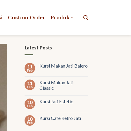
si
Custom Order
Produk
Latest Posts
Kursi Makan Jati Balero
11
Feb
Kursi Makan Jati
11
Feb
Classic
Kursi Jati Estetic
10
Feb
Kursi Cafe Retro Jati
10
Feb