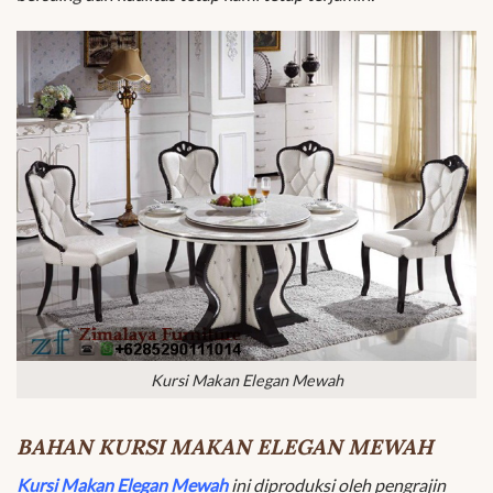
Kursi Makan Elegan Mewah
BAHAN KURSI MAKAN ELEGAN MEWAH
Kursi Makan Elegan Mewah
ini diproduksi oleh pengrajin