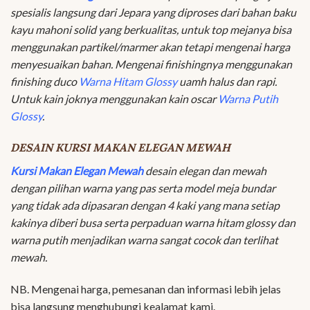
spesialis langsung dari Jepara yang diproses dari bahan baku
kayu mahoni solid yang berkualitas, untuk top mejanya bisa
menggunakan partikel/marmer akan tetapi mengenai harga
menyesuaikan bahan. Mengenai finishingnya menggunakan
finishing duco
Warna Hitam Glossy
uamh halus dan rapi.
Untuk kain joknya menggunakan kain oscar
Warna Putih
Glossy
.
DESAIN KURSI MAKAN ELEGAN MEWAH
Kursi Makan Elegan Mewah
desain elegan dan mewah
dengan pilihan warna yang pas serta model meja bundar
yang tidak ada dipasaran dengan 4 kaki yang mana setiap
kakinya diberi busa serta perpaduan warna hitam glossy dan
warna putih menjadikan warna sangat cocok dan terlihat
mewah.
NB. Mengenai harga, pemesanan dan informasi lebih jelas
bisa langsung menghubungi kealamat kami.