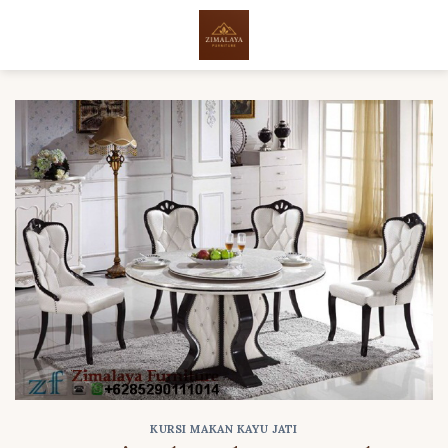
Skip
to
content
KURSI MAKAN KAYU JATI