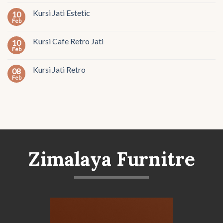
Kursi Jati Estetic
10
Feb
Kursi Cafe Retro Jati
10
Feb
Kursi Jati Retro
08
Feb
Zimalaya Furnitre