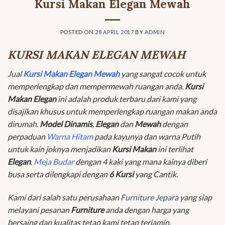
Kursi Makan Elegan Mewah
POSTED ON
28 APRIL 2017
BY
ADMIN
KURSI MAKAN ELEGAN MEWAH
Jual
Kursi Makan Elegan Mewah
yang sangat cocok untuk
memperlengkap dan mempermewah ruangan anda.
Kursi
Makan Elegan
ini adalah produk terbaru dari kami yang
disajikan khusus untuk memperlengkap ruangan makan anda
dirumah.
Model Dinamis
,
Elegan
dan
Mewah
dengan
perpaduan
Warna Hitam
pada kayunya dan warna Putih
untuk kain joknya menjadikan
Kursi Makan
ini terlihat
Elegan
.
Meja Budar
dengan 4 kaki yang mana kainya diberi
busa serta dilengkapi dengan
6 Kursi
yang Cantik.
Kami dari salah satu perusahaan
Furniture Jepara
yang siap
melayani pesanan
Furniture
anda dengan harga yang
bersaing dan kualitas tetap kami tetap terjamin.