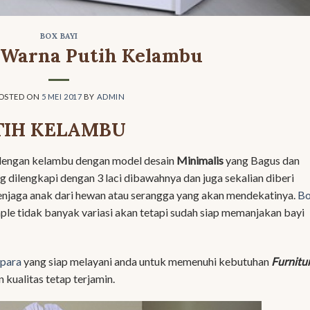
BOX BAYI
 Warna Putih Kelambu
OSTED ON
5 MEI 2017
BY
ADMIN
TIH KELAMBU
dengan kelambu dengan model desain
Minimalis
yang Bagus dan
g dilengkapi dengan 3 laci dibawahnya dan juga sekalian diberi
njaga anak dari hewan atau serangga yang akan mendekatinya.
B
le tidak banyak variasi akan tetapi sudah siap memanjakan bayi
epara
yang siap melayani anda untuk memenuhi kebutuhan
Furnitu
kualitas tetap terjamin.