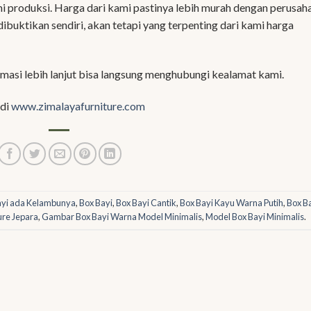
i produksi. Harga dari kami pastinya lebih murah dengan perusah
dibuktikan sendiri, akan tetapi yang terpenting dari kami harga
asi lebih lanjut bisa langsung menghubungi kealamat kami.
 di
www.zimalayafurniture.com
ayi ada Kelambunya
,
Box Bayi
,
Box Bayi Cantik
,
Box Bayi Kayu Warna Putih
,
Box B
ure Jepara
,
Gambar Box Bayi Warna Model Minimalis
,
Model Box Bayi Minimalis
.