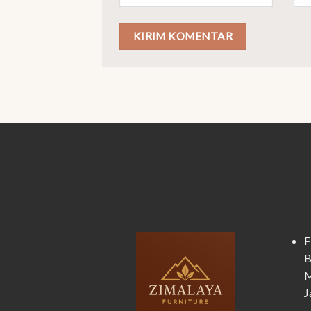
F
B
M
J