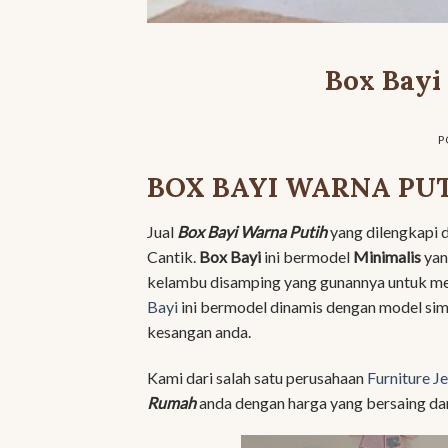
Box Bayi
P
BOX BAYI WARNA PU
Jual
Box Bayi Warna Putih
yang dilengkapi 
Cantik.
Box Bayi
ini bermodel
Minimalis
yan
kelambu disamping yang gunannya untuk me
Bayi
ini bermodel dinamis dengan model simp
kesangan anda.
Kami dari salah satu perusahaan
Furniture J
Rumah
anda dengan harga yang bersaing dan 