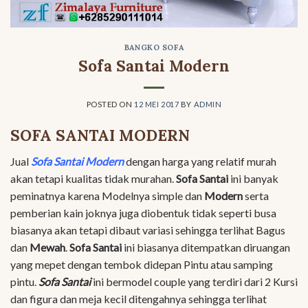
BANGKO SOFA
Sofa Santai Modern
POSTED ON
12 MEI 2017
BY
ADMIN
SOFA SANTAI MODERN
Jual
Sofa Santai Modern
dengan harga yang relatif murah
akan tetapi kualitas tidak murahan.
Sofa Santai
ini banyak
peminatnya karena Modelnya simple dan
Modern
serta
pemberian kain joknya juga diobentuk tidak seperti busa
biasanya akan tetapi dibaut variasi sehingga terlihat Bagus
dan
Mewah
.
Sofa Santai
ini biasanya ditempatkan diruangan
yang mepet dengan tembok didepan Pintu atau samping
pintu.
Sofa Santai
ini bermodel couple yang terdiri dari 2 Kursi
dan figura dan meja kecil ditengahnya sehingga terlihat