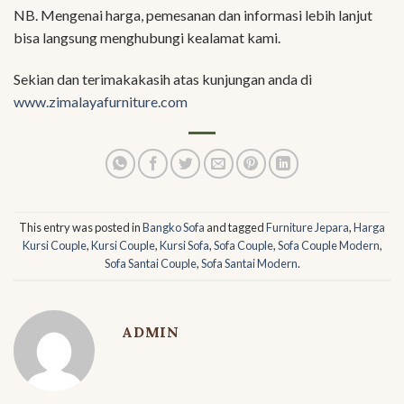
NB. Mengenai harga, pemesanan dan informasi lebih lanjut
bisa langsung menghubungi kealamat kami.
Sekian dan terimakakasih atas kunjungan anda di
www.zimalayafurniture.com
This entry was posted in
Bangko Sofa
and tagged
Furniture Jepara
,
Harga
Kursi Couple
,
Kursi Couple
,
Kursi Sofa
,
Sofa Couple
,
Sofa Couple Modern
,
Sofa Santai Couple
,
Sofa Santai Modern
.
ADMIN