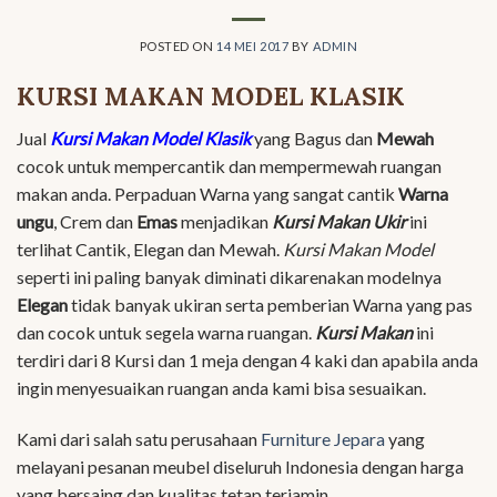
POSTED ON
14 MEI 2017
BY
ADMIN
KURSI MAKAN MODEL KLASIK
Jual
Kursi Makan Model Klasik
yang Bagus dan
Mewah
cocok untuk mempercantik dan mempermewah ruangan
makan anda. Perpaduan Warna yang sangat cantik
Warna
ungu
, Crem dan
Emas
menjadikan
Kursi Makan Ukir
ini
terlihat Cantik, Elegan dan Mewah.
Kursi Makan Model
seperti ini paling banyak diminati dikarenakan modelnya
Elegan
tidak banyak ukiran serta pemberian Warna yang pas
dan cocok untuk segela warna ruangan.
Kursi Makan
ini
terdiri dari 8 Kursi dan 1 meja dengan 4 kaki dan apabila anda
ingin menyesuaikan ruangan anda kami bisa sesuaikan.
Kami dari salah satu perusahaan
Furniture Jepara
yang
melayani pesanan meubel diseluruh Indonesia dengan harga
yang bersaing dan kualitas tetap terjamin.