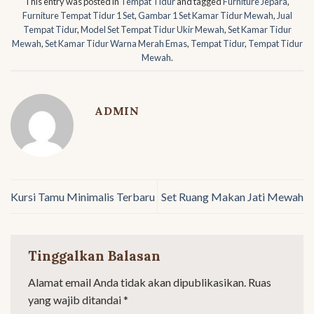
This entry was posted in
Tempat Tidur
and tagged
Furniture Jepara
,
Furniture Tempat Tidur 1 Set
,
Gambar 1 Set Kamar Tidur Mewah
,
Jual
Tempat Tidur
,
Model Set Tempat Tidur Ukir Mewah
,
Set Kamar Tidur
Mewah
,
Set Kamar Tidur Warna Merah Emas
,
Tempat Tidur
,
Tempat Tidur
Mewah
.
ADMIN
Kursi Tamu Minimalis Terbaru
Set Ruang Makan Jati Mewah
Tinggalkan Balasan
Alamat email Anda tidak akan dipublikasikan.
Ruas
yang wajib ditandai
*