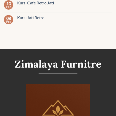
Kursi Cafe Retro Jati
10
Feb
Kursi Jati Retro
08
Feb
Zimalaya Furnitre