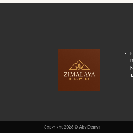
F
B
M
J
Copyright 2026 ©
Aby Demya