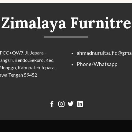
Zimalaya Furnitre
PCC+QW7, Jl. Jepara -
ahmadnurultaufiq@gmai
angsri, Bendo, Sekuro, Kec.
Phone/Whatsapp
longgo, Kabupaten Jepara,
awa Tengah 59452