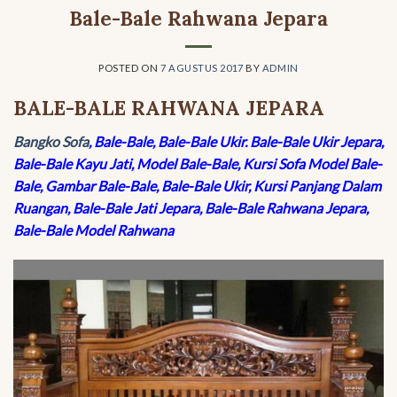
Bale-Bale Rahwana Jepara
POSTED ON
7 AGUSTUS 2017
BY
ADMIN
BALE-BALE RAHWANA JEPARA
Bangko Sofa
, Bale-Bale, Bale-Bale Ukir. Bale-Bale Ukir Jepara,
Bale-Bale Kayu Jati, Model Bale-Bale, Kursi Sofa Model Bale-
Bale, Gambar Bale-Bale, Bale-Bale Ukir, Kursi Panjang Dalam
Ruangan, Bale-Bale Jati Jepara, Bale-Bale Rahwana Jepara,
Bale-Bale Model Rahwana