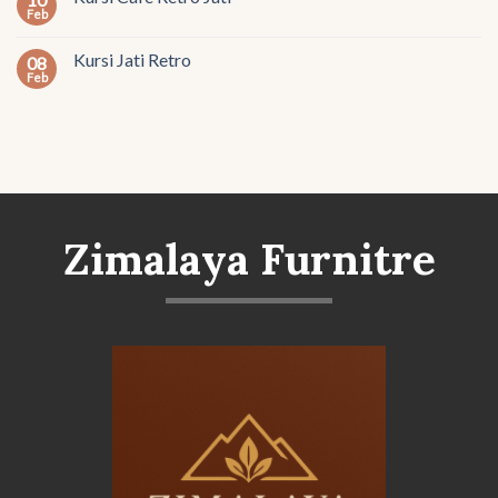
Feb
Kursi Jati Retro
08
Feb
Zimalaya Furnitre