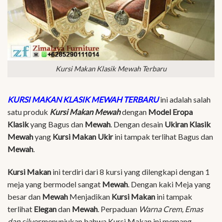
Kursi Makan Klasik Mewah Terbaru
KURSI MAKAN KLASIK MEWAH TERBARU
ini adalah salah
satu produk
Kursi Makan Mewah
dengan
Model Eropa
Klasik
yang Bagus dan
Mewah
. Dengan desain
Ukiran Klasik
Mewah
yang
Kursi Makan Ukir
ini tampak terlihat Bagus dan
Mewah
.
Kursi Makan
ini terdiri dari 8 kursi yang dilengkapi dengan 1
meja yang bermodel sangat
Mewah
. Dengan kaki Meja yang
besar dan
Mewah
Menjadikan
Kursi Makan
ini tampak
terlihat
Elegan
dan
Mewah
. Perpaduan
Warna Crem, Emas
dan silver
menunjukan bahwa Kursi Makan ini memang