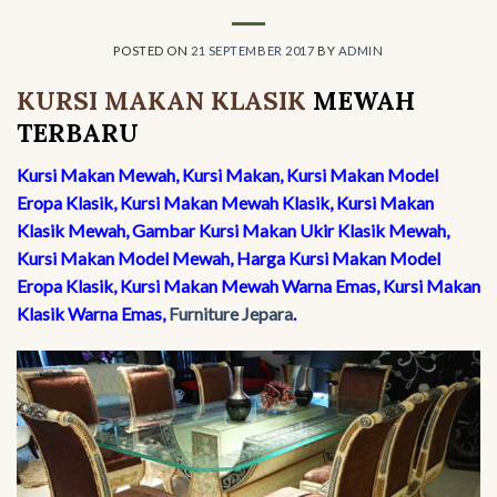
POSTED ON
21 SEPTEMBER 2017
BY
ADMIN
KURSI MAKAN KLASIK
MEWAH
TERBARU
Kursi Makan Mewah, Kursi Makan, Kursi Makan Model
Eropa Klasik, Kursi Makan Mewah Klasik, Kursi Makan
Klasik Mewah, Gambar Kursi Makan Ukir Klasik Mewah,
Kursi Makan Model Mewah, Harga Kursi Makan Model
Eropa Klasik, Kursi Makan Mewah Warna Emas, Kursi Makan
Klasik Warna Emas,
Furniture Jepara
.