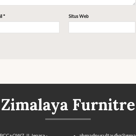
il
*
Situs Web
Zimalaya Furnitre
PCC+QW7, Jl. Jepara -
ahmadnurultaufiq@gmai