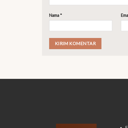
Nama
*
Ema
F