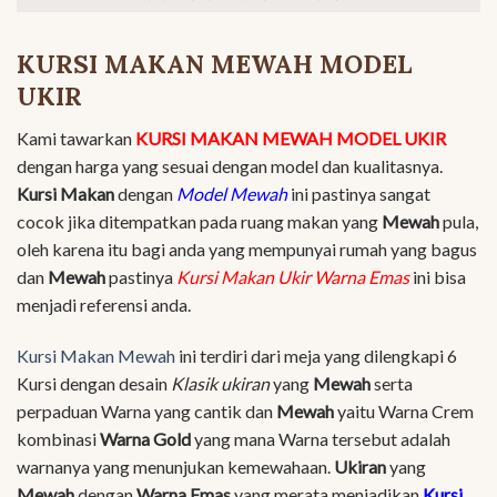
KURSI MAKAN MEWAH MODEL
UKIR
Kami tawarkan
KURSI MAKAN MEWAH MODEL UKIR
dengan harga yang sesuai dengan model dan kualitasnya.
Kursi Makan
dengan
Model Mewah
ini pastinya sangat
cocok jika ditempatkan pada ruang makan yang
Mewah
pula,
oleh karena itu bagi anda yang mempunyai rumah yang bagus
dan
Mewah
pastinya
Kursi Makan Ukir Warna Emas
ini bisa
menjadi referensi anda.
Kursi Makan Mewah
ini terdiri dari meja yang dilengkapi 6
Kursi dengan desain
Klasik ukiran
yang
Mewah
serta
perpaduan Warna yang cantik dan
Mewah
yaitu Warna Crem
kombinasi
Warna Gold
yang mana Warna tersebut adalah
warnanya yang menunjukan kemewahaan.
Ukiran
yang
Mewah
dengan
Warna Emas
yang merata menjadikan
Kursi