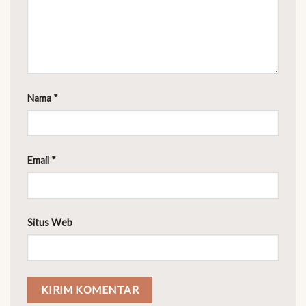
Nama
*
Email
*
Situs Web