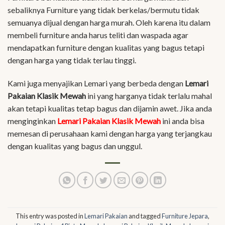
sebaliknya Furniture yang tidak berkelas/bermutu tidak
semuanya dijual dengan harga murah. Oleh karena itu dalam
membeli furniture anda harus teliti dan waspada agar
mendapatkan furniture dengan kualitas yang bagus tetapi
dengan harga yang tidak terlau tinggi.
Kami juga menyajikan Lemari yang berbeda dengan
Lemari
Pakaian Klasik Mewah
ini yang harganya tidak terlalu mahal
akan tetapi kualitas tetap bagus dan dijamin awet. Jika anda
menginginkan
Lemari Pakaian Klasik Mewah
ini anda bisa
memesan di perusahaan kami dengan harga yang terjangkau
dengan kualitas yang bagus dan unggul.
This entry was posted in
Lemari Pakaian
and tagged
Furniture Jepara
,