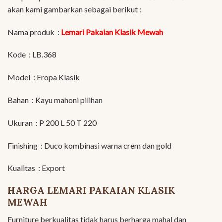
akan kami gambarkan sebagai berikut :
Nama produk :
Lemari Pakaian Klasik Mewah
Kode : LB.368
Model : Eropa Klasik
Bahan : Kayu mahoni pilihan
Ukuran : P 200 L 50 T 220
Finishing : Duco kombinasi warna crem dan gold
Kualitas : Export
HARGA LEMARI PAKAIAN KLASIK
MEWAH
Furniture berkualitas tidak harus berharga mahal dan