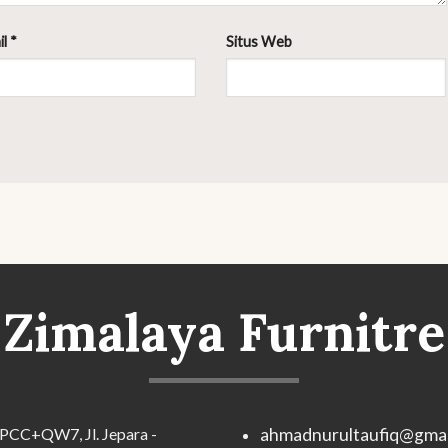
il
*
Situs Web
Zimalaya Furnitre
PCC+QW7, Jl. Jepara -
ahmadnurultaufiq@gmai