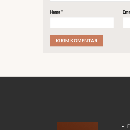
Nama
*
Ema
F