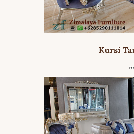
Kursi Ta
PO