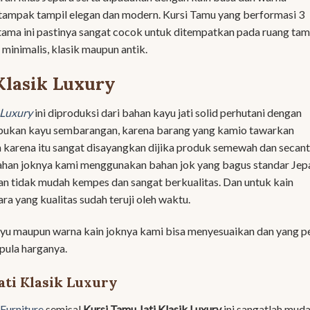
i tampak tampil elegan dan modern. Kursi Tamu yang berformasi 3
utama ini pastinya sangat cocok untuk ditempatkan pada ruang ta
minimalis, klasik maupun antik.
Klasik Luxury
 Luxury
ini diproduksi dari bahan kayu jati solid perhutani dengan
 bukan kayu sembarangan, karena barang yang kamio tawarkan
 karena itu sangat disayangkan dijika produk semewah dan secant
 bahan joknya kami menggunakan bahan jok yang bagus standar Jep
n tidak mudah kempes dan sangat berkualitas. Dan untuk kain
ra yang kualitas sudah teruji oleh waktu.
ayu maupun warna kain joknya kami bisa menyesuaikan dan yang p
pula harganya.
ti Klasik Luxury
Furniture
semisal
Kursi Tamu Jati Klasik Luxury
ini sangatlah muda