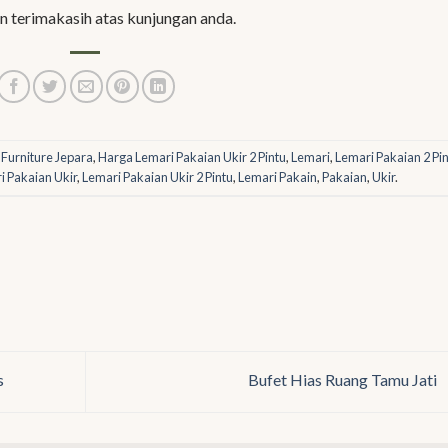
n terimakasih atas kunjungan anda.
d
Furniture Jepara
,
Harga Lemari Pakaian Ukir 2 Pintu
,
Lemari
,
Lemari Pakaian 2 Pi
i Pakaian Ukir
,
Lemari Pakaian Ukir 2 Pintu
,
Lemari Pakain
,
Pakaian
,
Ukir
.
s
Bufet Hias Ruang Tamu Jati