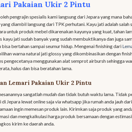
ri Pakaian Ukir 2 Pintu
 oleh pengrajin spesialis kami langsung dari Jepara yang mana bah
ang diambil langsung dari TPK perhutani. Kayu jati adalah salah 
ara untuk produk mebel dikarenakan kayunya yang kuat, tahan la
as kayu jati sudah banyak yang sudah membuktikanya dan juga sa
tu bisa bertahan sampai seumur hidup. Mengenai finishing dari
Lema
pilihan warna natural jati glossy yang dikombinasikan dengan finis
es pengecetanya menggunakan alat semprot airbursh sehingga wa
rata, halus dan bisa beratahan lama.
n Lemari Pakaian Ukir 2 Pintu
esanannya sangatlah mudah dan tidak butuh waktu lama. Tidak p
i Jepara lewat online saja via whatsapp jika rumah anda jauh dari
amaan ingin memesan produk lain. Kirimkan saja produk yang and
irmasi dan mengkalkulasi harga produk bersamaan dengan estimas
gkos kirim ke daerah anda.