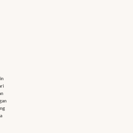
in
ri
an
ngan
ang
na