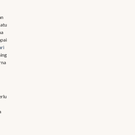
an
satu
ma
mpai
ri
hing
rna
erlu
a
i