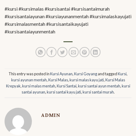
#kursi #kursimalas #kursisantai #kursisantaimurah
#kursisantaiayunan #kursiayunanmentah #kursimalaskayujati
#kursimalasmentah #kursisantaikayujati
#kursisantaiayunmentah
This entry was posted in
Kursi Ayunan
,
Kursi Goyang
and tagged
Kursi
,
kursi ayunan mentah
,
Kursi Malas
,
kursi malas kayu jati
,
Kursi Malas
Krepyak
,
kursi malas mentah
,
Kursi Santai
,
kursi santai ayun mentah
,
kursi
santai ayunan
,
kursi santai kayu jati
,
kursi santai murah
.
ADMIN