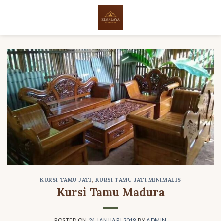
Skip
to
content
KURSI TAMU JATI
,
KURSI TAMU JATI MINIMALIS
Kursi Tamu Madura
POSTED ON
24 JANUARI 2019
BY
ADMIN