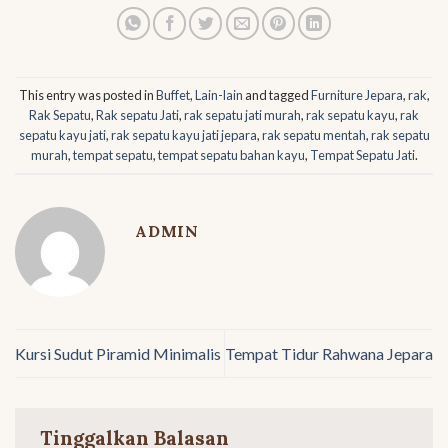
This entry was posted in
Buffet
,
Lain-lain
and tagged
Furniture Jepara
,
rak
,
Rak Sepatu
,
Rak sepatu Jati
,
rak sepatu jati murah
,
rak sepatu kayu
,
rak
sepatu kayu jati
,
rak sepatu kayu jati jepara
,
rak sepatu mentah
,
rak sepatu
murah
,
tempat sepatu
,
tempat sepatu bahan kayu
,
Tempat Sepatu Jati
.
ADMIN
Kursi Sudut Piramid Minimalis
Tempat Tidur Rahwana Jepara
Tinggalkan Balasan