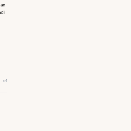
nan
adi
 Jati