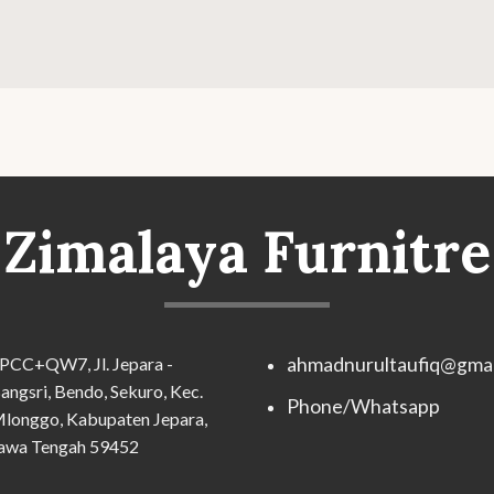
Zimalaya Furnitre
PCC+QW7, Jl. Jepara -
ahmadnurultaufiq@gmai
angsri, Bendo, Sekuro, Kec.
Phone/Whatsapp
longgo, Kabupaten Jepara,
awa Tengah 59452