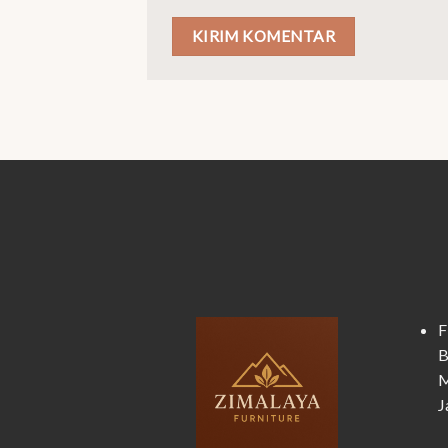
F
B
M
J