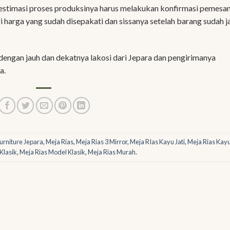
n estimasi proses produksinya harus melakukan konfirmasi pemesa
arga yang sudah disepakati dan sissanya setelah barang sudah j
dengan jauh dan dekatnya lakosi dari Jepara dan pengirimanya
a.
urniture Jepara
,
Meja Rias
,
Meja Rias 3 Mirror
,
Meja RIas Kayu Jati
,
Meja Rias Kayu
Klasik
,
Meja Rias Model Klasik
,
Meja Rias Murah
.