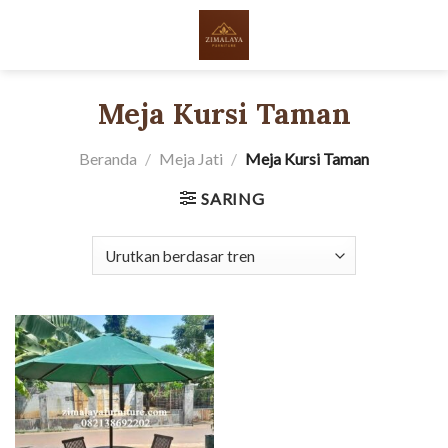
Skip
to
content
Meja Kursi Taman
Beranda
/
Meja Jati
/
Meja Kursi Taman
SARING