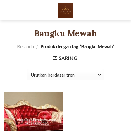
Skip
to
content
Bangku Mewah
Beranda
/
Produk dengan tag “Bangku Mewah”
SARING