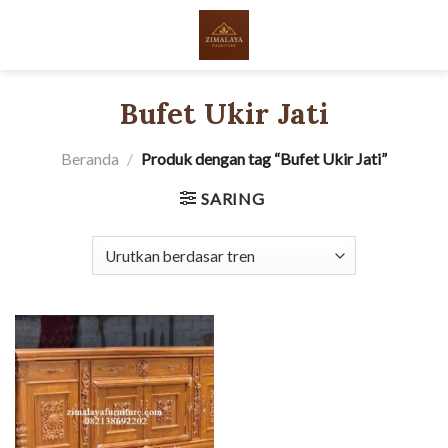
Skip
to
content
Bufet Ukir Jati
Beranda
/
Produk dengan tag “Bufet Ukir Jati”
SARING