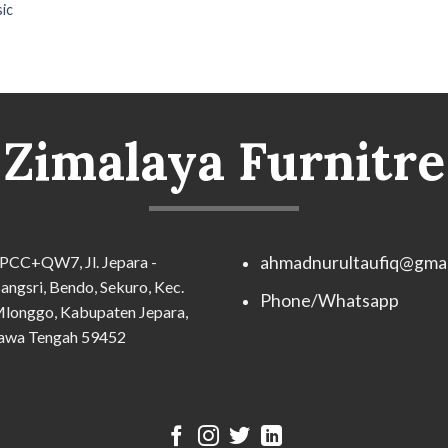
sic
Zimalaya Furnitre
PCC+QW7, Jl. Jepara -
ahmadnurultaufiq@gmai
angsri, Bendo, Sekuro, Kec.
Phone/Whatsapp
longgo, Kabupaten Jepara,
awa Tengah 59452