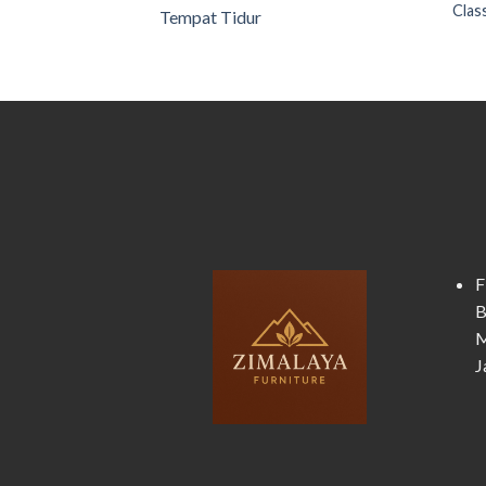
Clas
Tempat Tidur
F
B
M
J