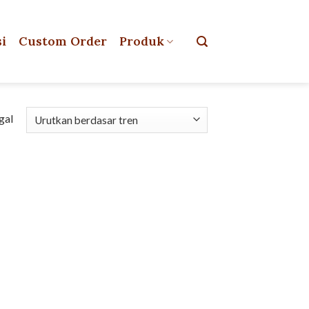
si
Custom Order
Produk
gal