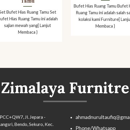
Tamu
Bufet Hias Ruang Tamu Bufet 
Set Bufet Hias Ruang Tamu Set
Ruang Tamu ini adalah salah s
ufet Hias Ruang Tamu ini adalah
kolaksi kami Furniture[ Lanj
sajian mewah yang[ Lanjut
Membaca }
Membaca }
Zimalaya Furnitre
PCC+QW7, Jl. Jepara -
ahmadnurultaufiq@gmai
angsri, Bendo, Sekuro, Kec.
Phone/Whatsapp