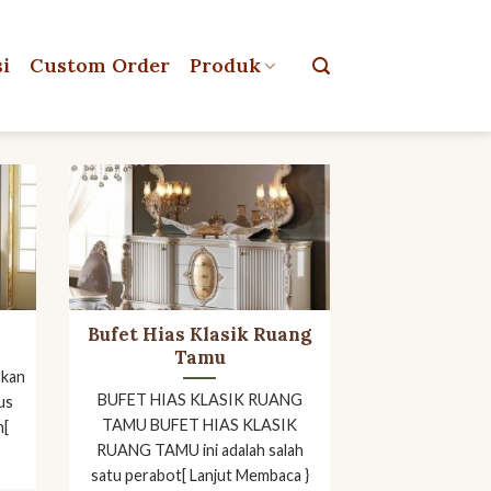
si
Custom Order
Produk
Bufet Hias Klasik Ruang
Tamu
rkan
BUFET HIAS KLASIK RUANG
us
TAMU BUFET HIAS KLASIK
h[
RUANG TAMU ini adalah salah
satu perabot[ Lanjut Membaca }