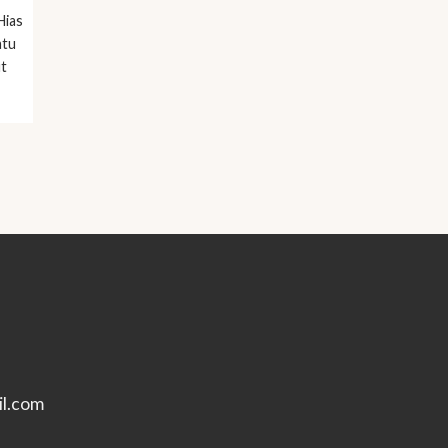
Hias
atu
ut
l.com