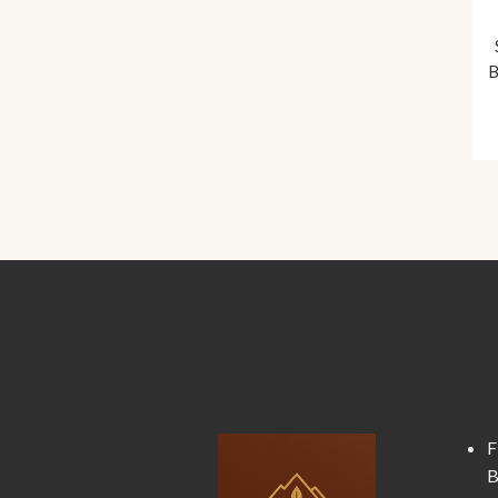
B
F
B