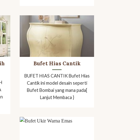
ih
Bufet Hias Cantik
BUFET HIAS CANTIK Bufet Hias
H
Cantik ini model desain seperti
A
Bufet Bombai yang mana pada[
an
Lanjut Membaca }
}