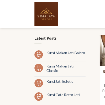
Skip
to
content
Latest Posts
Kursi Makan Jati Balero
11
Feb
Kursi Makan Jati
11
Feb
Classic
B
Kursi Jati Estetic
10
Feb
B
Kursi Cafe Retro Jati
10
Feb