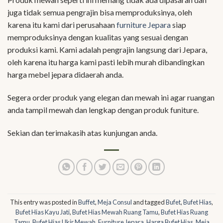
juga tidak semua pengrajin bisa memproduksinya, oleh
karena itu kami dari perusahaan
furniture Jepara
siap
memproduksinya dengan kualitas yang sesuai dengan
produksi kami. Kami adalah pengrajin langsung dari Jepara,
oleh karena itu harga kami pasti lebih murah dibandingkan
harga mebel jepara didaerah anda.
Segera order produk yang elegan dan mewah ini agar ruangan
anda tampil mewah dan lengkap dengan produk funiture.
Sekian dan terimakasih atas kunjungan anda.
This entry was posted in
Buffet
,
Meja Consul
and tagged
Bufet
,
Bufet Hias
,
Bufet Hias Kayu Jati
,
Bufet Hias Mewah Ruang Tamu
,
Bufet Hias Ruang
Tamu
,
Bufet Hias Ukir Mewah
,
Furniture Jepara
,
Harga Bufet Hias
,
Meja