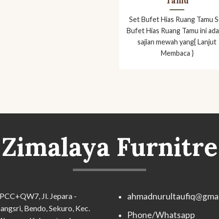
Tamu
Set Bufet Hias Ruang Tamu S
Bufet Hias Ruang Tamu ini ada
sajian mewah yang[ Lanjut
Membaca }
Zimalaya Furnitre
PCC+QW7, Jl. Jepara -
ahmadnurultaufiq@gmai
angsri, Bendo, Sekuro, Kec.
Phone/Whatsapp