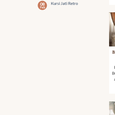
Kursi Jati Retro
08
Feb
B
B