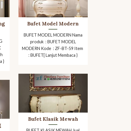
ng
Bufet Model Modern
BUFET MODEL MODERN Nama
G
produk : BUFET MODEL
K
MODERN Kode : ZF-BT-59 Item
ah
: BUFET[ Lanjut Membaca }
a }
Bufet Klasik Mewah
g
BUFET KLASIK MEWAH Jual