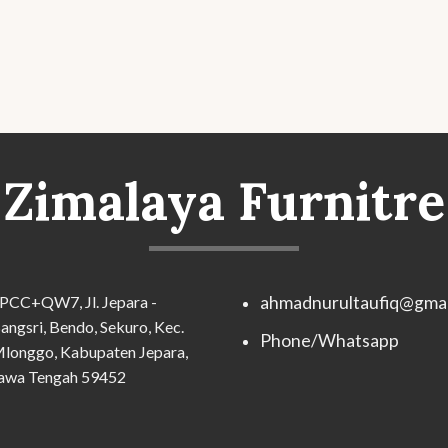
Zimalaya Furnitre
PCC+QW7, Jl. Jepara -
ahmadnurultaufiq@gmai
angsri, Bendo, Sekuro, Kec.
Phone/Whatsapp
longgo, Kabupaten Jepara,
awa Tengah 59452