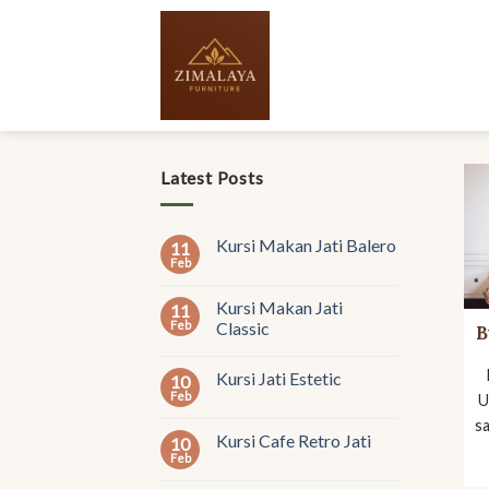
Skip
to
content
Latest Posts
Kursi Makan Jati Balero
11
Feb
Kursi Makan Jati
11
Feb
Classic
B
Kursi Jati Estetic
10
Feb
U
sa
Kursi Cafe Retro Jati
10
Feb