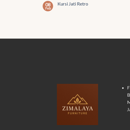
Kursi Jati Retro
08
Feb
F
B
M
J