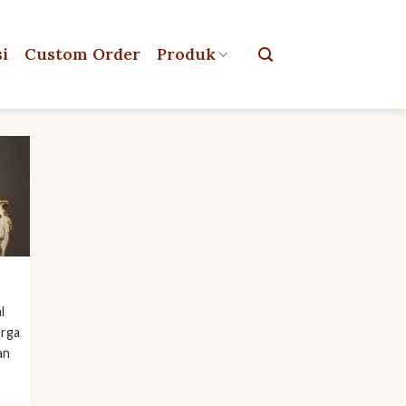
si
Custom Order
Produk
l
arga
an