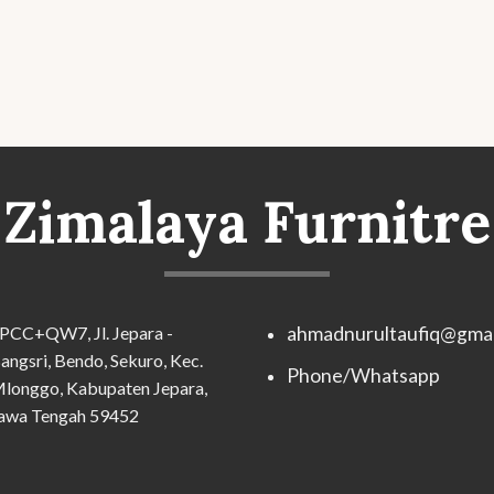
Zimalaya Furnitre
PCC+QW7, Jl. Jepara -
ahmadnurultaufiq@gmai
angsri, Bendo, Sekuro, Kec.
Phone/Whatsapp
longgo, Kabupaten Jepara,
awa Tengah 59452