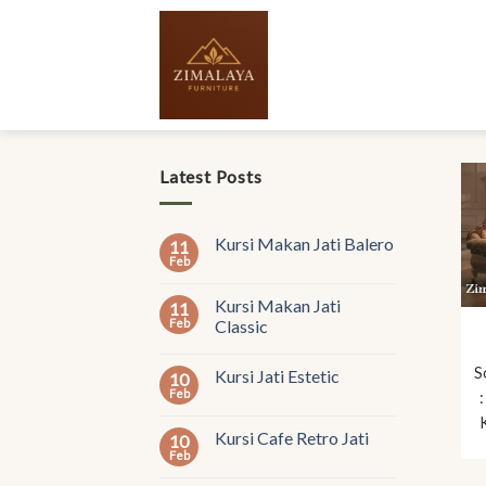
Skip
to
content
Latest Posts
Kursi Makan Jati Balero
11
Feb
Kursi Makan Jati
11
Feb
Classic
S
Kursi Jati Estetic
10
Feb
Kursi Cafe Retro Jati
10
Feb