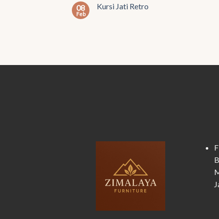
Kursi Jati Retro
08
Feb
F
B
M
J