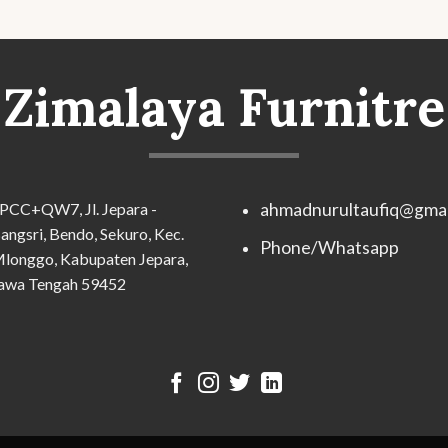
Zimalaya Furnitre
PCC+QW7, Jl. Jepara -
ahmadnurultaufiq@gmai
angsri, Bendo, Sekuro, Kec.
Phone/Whatsapp
longgo, Kabupaten Jepara,
awa Tengah 59452