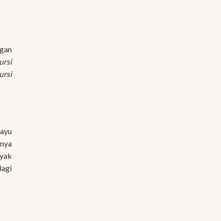
ngan
ursi
ursi
Kayu
nya
nyak
lagi