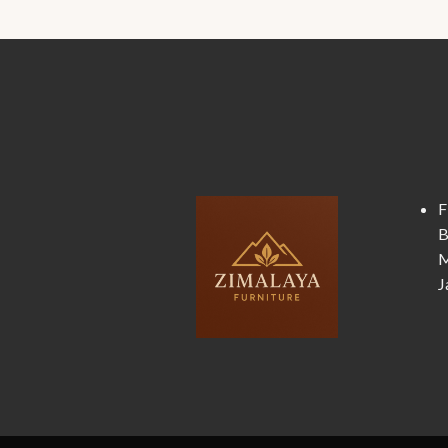
F
B
M
J