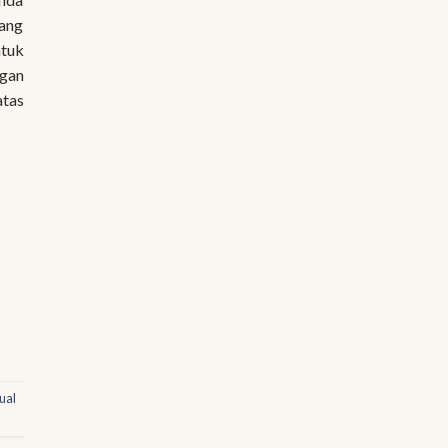
yang
ntuk
ngan
atas
ual