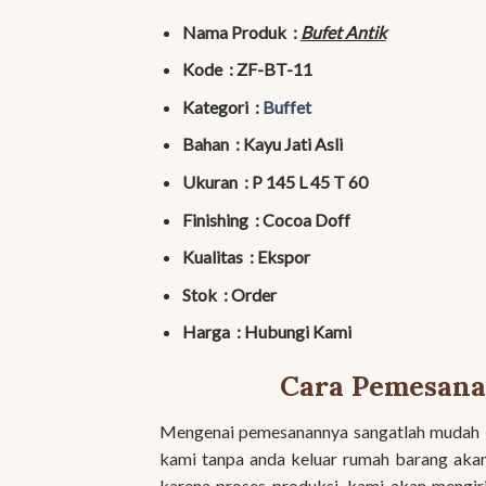
Nama Produk :
Bufet Antik
Kode : ZF-BT-11
Kategori :
Buffet
Bahan : Kayu Jati Asli
Ukuran : P 145 L 45 T 60
Finishing : Cocoa Doff
Kualitas : Ekspor
Stok : Order
Harga : Hubungi Kami
Cara Pemesana
Mengenai pemesanannya sangatlah mudah ka
kami tanpa anda keluar rumah barang aka
karena proses produksi, kami akan mengi