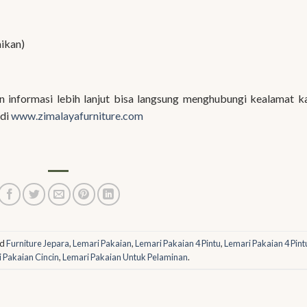
aikan)
informasi lebih lanjut bisa langsung menghubungi kealamat k
 di
www.zimalayafurniture.com
ed
Furniture Jepara
,
Lemari Pakaian
,
Lemari Pakaian 4 Pintu
,
Lemari Pakaian 4 Pint
 Pakaian Cincin
,
Lemari Pakaian Untuk Pelaminan
.