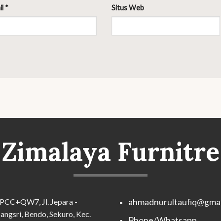
il
*
Situs Web
Zimalaya Furnitre
PCC+QW7, Jl. Jepara -
ahmadnurultaufiq@gmai
angsri, Bendo, Sekuro, Kec.
Phone/Whatsapp