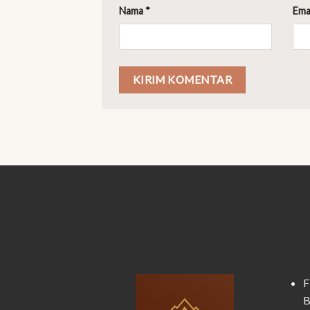
Nama
*
Ema
F
B