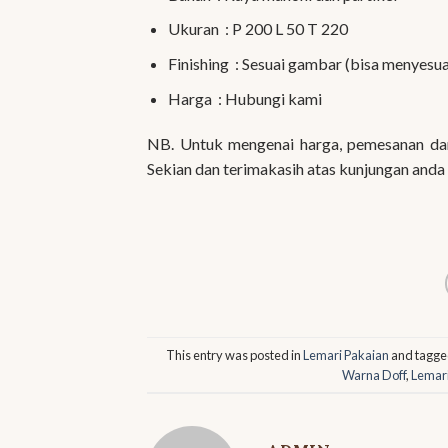
Ukuran : P 200 L 50 T 220
Finishing : Sesuai gambar (bisa menyesu
Harga : Hubungi kami
NB. Untuk mengenai harga, pemesanan dan 
Sekian dan terimakasih atas kunjungan anda
This entry was posted in
Lemari Pakaian
and tagg
Warna Doff
,
Lemari