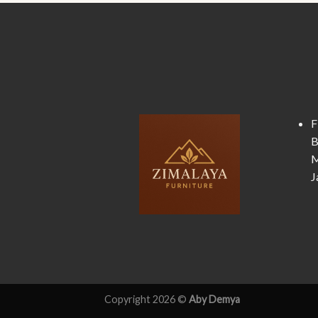
F
B
M
J
Copyright 2026 ©
Aby Demya