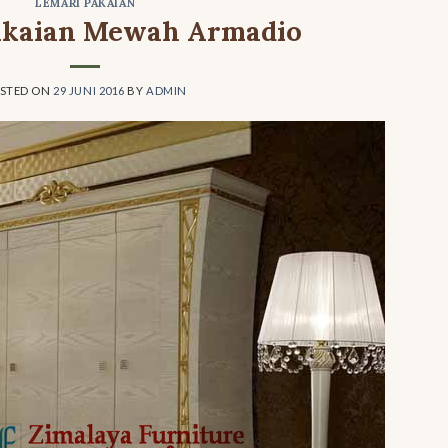
LEMARI PAKAIAN
akaian Mewah Armadio
STED ON
29 JUNI 2016
BY
ADMIN