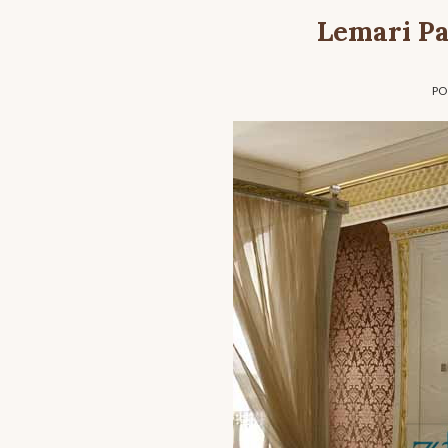
Lemari P
PO