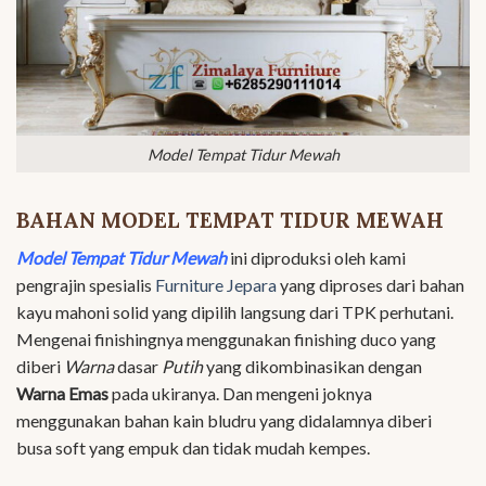
Model Tempat Tidur Mewah
BAHAN MODEL TEMPAT TIDUR MEWAH
Model Tempat Tidur Mewah
ini diproduksi oleh kami
pengrajin spesialis
Furniture Jepara
yang diproses dari bahan
kayu mahoni solid yang dipilih langsung dari TPK perhutani.
Mengenai finishingnya menggunakan finishing duco yang
diberi
Warna
dasar
Putih
yang dikombinasikan dengan
Warna Emas
pada ukiranya. Dan mengeni joknya
menggunakan bahan kain bludru yang didalamnya diberi
busa soft yang empuk dan tidak mudah kempes.