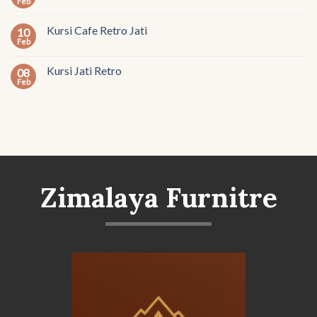
Feb
Kursi Cafe Retro Jati
10
Feb
Kursi Jati Retro
08
Feb
Zimalaya Furnitre