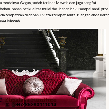
ena modelnya
Elegan
, sudah terlihat
Mewah
dan juga sangfat
 bahan-bahan berkualitas mulai dari bahan baku sampai nanti pros
anda tempatkan di depan TV atau tempat santai ruangan anda kare
lihat
Mewah
.