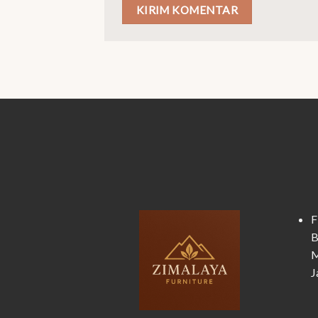
F
B
M
J