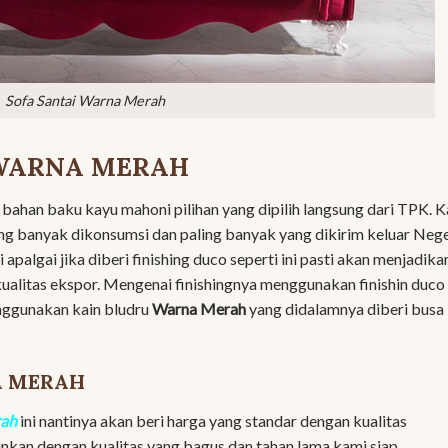
Sofa Santai Warna Merah
 WARNA MERAH
i bahan baku kayu mahoni pilihan yang dipilih langsung dari TPK. 
g banyak dikonsumsi dan paling banyak yang dikirim keluar Nege
apalgai jika diberi finishing duco seperti ini pasti akan menjadika
ualitas ekspor. Mengenai finishingnya menggunakan finishin duco
nggunakan kain bludru
Warna Merah
yang didalamnya diberi busa
A MERAH
rah
ini nantinya akan beri harga yang standar dengan kualitas
nkan dengan kualitas yang bagus dan tahan lama kami siap