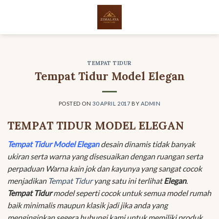
Skip
to
content
TEMPAT TIDUR
Tempat Tidur Model Elegan
POSTED ON
30 APRIL 2017
BY
ADMIN
TEMPAT TIDUR MODEL ELEGAN
Tempat Tidur Model Elegan
desain dinamis tidak banyak
ukiran serta warna yang disesuaikan dengan ruangan serta
perpaduan Warna kain jok dan kayunya yang sangat cocok
menjadikan
Tempat Tidur
yang satu ini terlihat
Elegan
.
Tempat Tidur
model seperti cocok untuk semua model rumah
baik minimalis maupun klasik jadi jika anda yang
menginginkan segera hubungi kami untuk memiliki produk