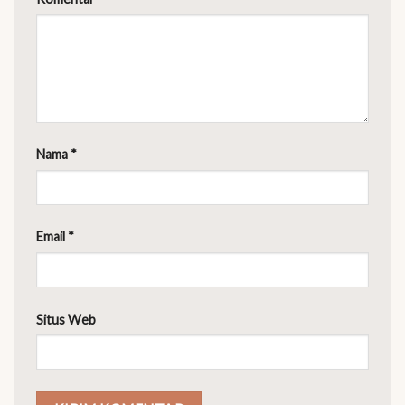
Nama
*
Email
*
Situs Web