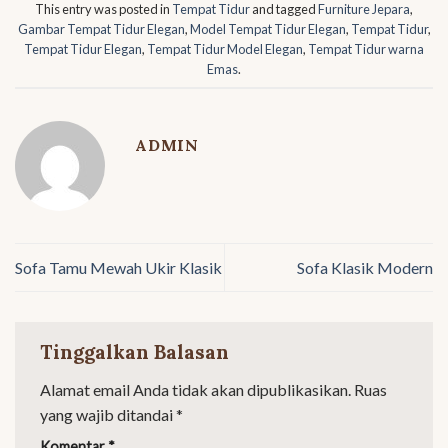
This entry was posted in
Tempat Tidur
and tagged
Furniture Jepara
,
Gambar Tempat Tidur Elegan
,
Model Tempat Tidur Elegan
,
Tempat Tidur
,
Tempat Tidur Elegan
,
Tempat Tidur Model Elegan
,
Tempat Tidur warna
Emas
.
ADMIN
Sofa Tamu Mewah Ukir Klasik
Sofa Klasik Modern
Tinggalkan Balasan
Alamat email Anda tidak akan dipublikasikan.
Ruas
yang wajib ditandai
*
Komentar
*