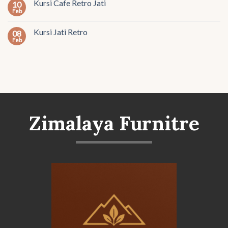
Kursi Cafe Retro Jati
10
Feb
Kursi Jati Retro
08
Feb
Zimalaya Furnitre