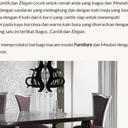
antik
dan
Elegan
cocok untuk rumah anda yang bagus dan
Mewah
dengan sandaran yang melengkung dan dengan kaki meja yang be
eja dengan 4 kaki dan 6 kursi yang cantik siap untuk menempati
er
pada kayu kursinya dan warna kain busa yang diserasikan denga
g satu ini terlihat Bagus,
Cantik
dan
Elegan
.
a
memproduksi berbagi macam model
Furniture
dan Meubel deng
min.