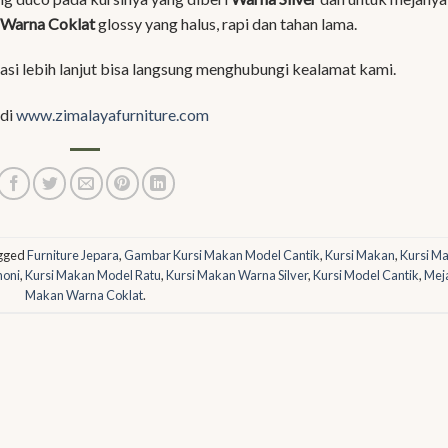
Warna Coklat
glossy yang halus, rapi dan tahan lama.
si lebih lanjut bisa langsung menghubungi kealamat kami.
 di
www.zimalayafurniture.com
agged
Furniture Jepara
,
Gambar Kursi Makan Model Cantik
,
Kursi Makan
,
Kursi M
honi
,
Kursi Makan Model Ratu
,
Kursi Makan Warna Silver
,
Kursi Model Cantik
,
Mej
Makan Warna Coklat
.