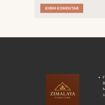
F
B
M
J