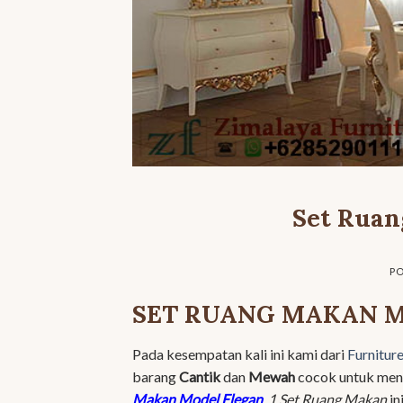
Set Ruan
P
SET RUANG MAKAN 
Pada kesempatan kali ini kami dari
Furnitur
barang
Cantik
dan
Mewah
cocok untuk men
Makan Model Elegan
.
1 Set Ruang Makan
in