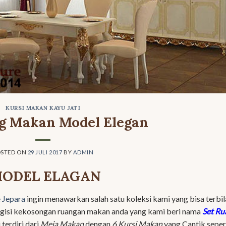
KURSI MAKAN KAYU JATI
g Makan Model Elegan
OSTED ON
29 JULI 2017
BY
ADMIN
MODEL ELAGAN
e Jepara
ingin menawarkan salah satu koleksi kami yang bisa terbi
gisi kekosongan ruangan makan anda yang kami beri nama
Set Ru
i terdiri dari
Meja Makan
dengan
6 Kursi Makan
yang Cantik seper