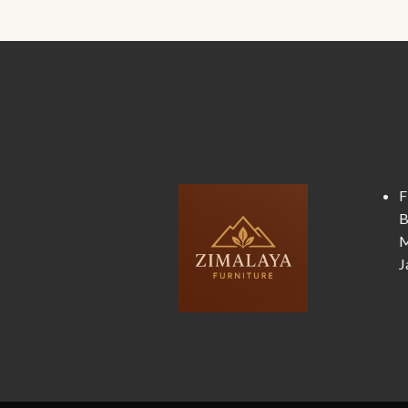
F
B
M
J