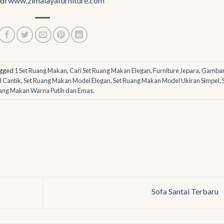
 di
www.zimalayafurniture.com
agged
1 Set Ruang Makan
,
Cari Set Ruang Makan Elegan
,
Furniture Jepara
,
Gambar
 Cantik
,
Set Ruang Makan Model Elegan
,
Set Ruang Makan Model Ukiran Simpel
,
ang Makan Warna Putih dan Emas
.
Sofa Santai Terbaru