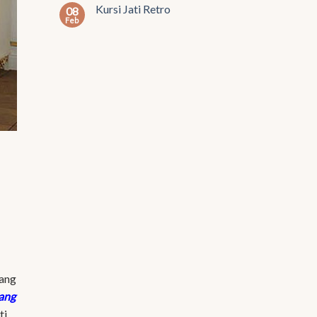
Kursi Jati Retro
08
Feb
lang
ang
ti